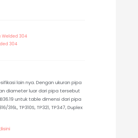
a Welded 304
lded 304
fikasi lain nya. Dengan ukuran pipa
 diameter luar dari pipa tersebut
36.19 untuk table dimensi dari pipa
6/316L, TP310S, TP321, TP347, Duplex
disini