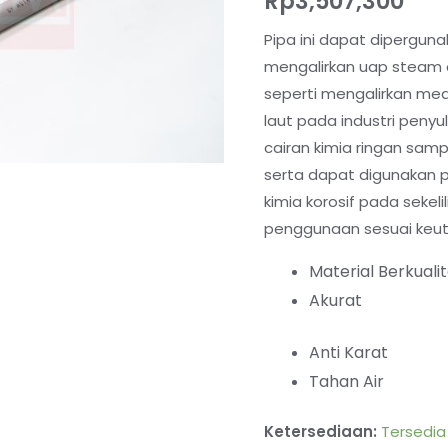
Rp
3,507,300
Pipa ini dapat diperguna
mengalirkan uap steam da
seperti mengalirkan med
laut pada industri penyu
cairan kimia ringan sam
serta dapat digunakan 
kimia korosif pada sekeli
penggunaan sesuai keu
Material Berkuali
Akurat
Anti Karat
Tahan Air
Ketersediaan:
Tersedia