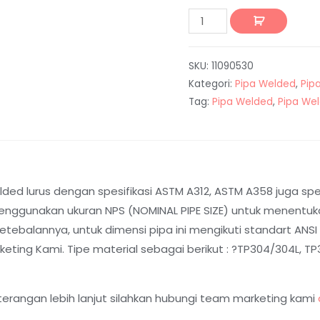
SKU:
11090530
Kategori:
Pipa Welded
,
Pip
Tag:
Pipa Welded
,
Pipa We
ed lurus dengan spesifikasi ASTM A312, ASTM A358 juga spesi
nggunakan ukuran NPS (NOMINAL PIPE SIZE) untuk menentukan
balannya, untuk dimensi pipa ini mengikuti standart ANSI B
ting Kami. Tipe material sebagai berikut : ?TP304/304L, TP31
terangan lebih lanjut silahkan hubungi team marketing kami