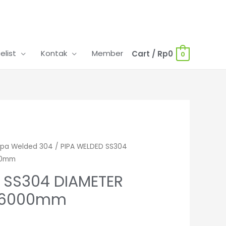
celist
Kontak
Member
Cart
/
Rp
0
0
ipa Welded 304
/ PIPA WELDED SS304
00mm
 SS304 DIAMETER
X 6000mm