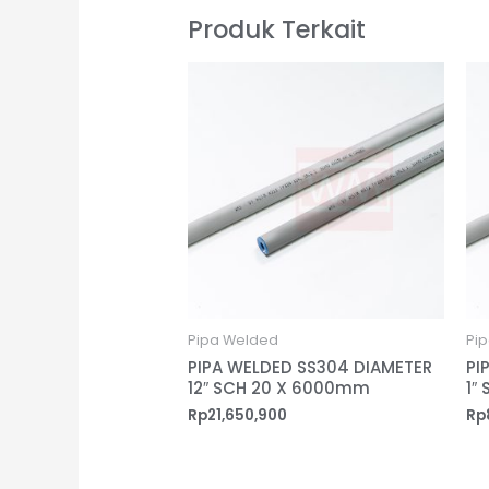
Produk Terkait
Pipa Welded
Pi
PIPA WELDED SS304 DIAMETER
PI
12″ SCH 20 X 6000mm
1″
Rp
21,650,900
Rp