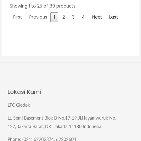
Showing 1 to 25 of 89 products
First
Previous
1
2
3
4
Next
Last
Lokasi Kami
LTC Glodok
Lt. Semi Basement Blok B No.17-19 Jl.Hayamwuruk No.
127, Jakarta Barat, DKI Jakarta 11180 Indonesia
Phone: (021) 62202374, 62202604