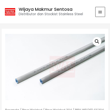
Wijaya Makmur Sentosa
Distributor dan Stockist Stainless Steel
Beranda
/
Pipa Welded
/
Pipa Welded 304
/ PIPA WELDED SS304