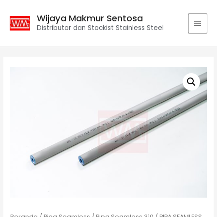
Wijaya Makmur Sentosa
Distributor dan Stockist Stainless Steel
Beranda
/
Pipa Seamless
/
Pipa Seamless 310
/ PIPA SEAMLESS