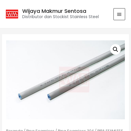
Wijaya Makmur Sentosa
Distributor dan Stockist Stainless Steel
Beranda
/
Pipa Seamless
/
Pipa Seamless 304
/ PIPA SEAMLESS