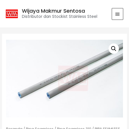
Wijaya Makmur Sentosa
Distributor dan Stockist Stainless Steel
Beranda
/
Pipa Seamless
/
Pipa Seamless 310
/ PIPA SEAMLESS