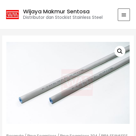
Wijaya Makmur Sentosa
Distributor dan Stockist Stainless Steel
Beranda
/
Pipa Seamless
/
Pipa Seamless 304
/ PIPA SEAMLESS