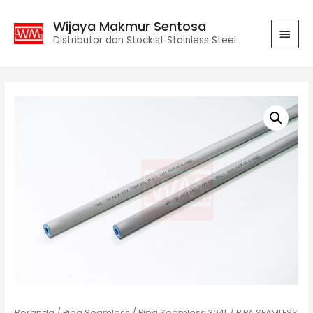
Wijaya Makmur Sentosa
Distributor dan Stockist Stainless Steel
Beranda
/
Pipa Seamless
/
Pipa Seamless 304L
/ PIPA SEAMLESS