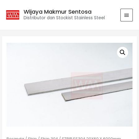
Wijaya Makmur Sentosa
Distributor dan Stockist Stainless Steel
Beranda
/
Strip
/
Strip 304
/ STRIP SS304 20X60 X 6000mm