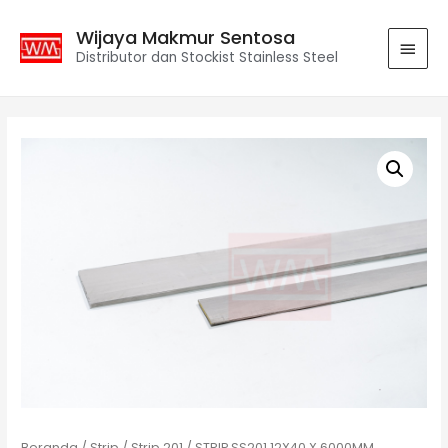
Wijaya Makmur Sentosa
Distributor dan Stockist Stainless Steel
Beranda
/
Strip
/
Strip 201
/ STRIP SS201 12X40 X 6000MM