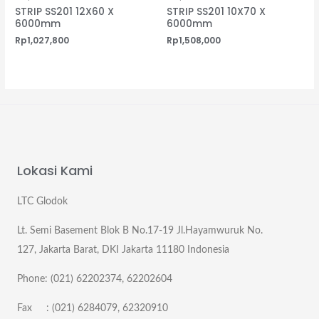
STRIP SS201 12X60 X
STRIP SS201 10X70 X
6000mm
6000mm
Rp
1,027,800
Rp
1,508,000
Lokasi Kami
LTC Glodok
Lt. Semi Basement Blok B No.17-19 Jl.Hayamwuruk No.
127, Jakarta Barat, DKI Jakarta 11180 Indonesia
Phone: (021) 62202374, 62202604
Fax : (021) 6284079, 62320910