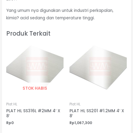
Yang umum nya digunakan untuk industri perkapalan,
kimia? acid sedang dan temperature tinggi.
Produk Terkait
STOK HABIS
Plat HL
Plat HL
PLAT HL SS316L #2MM 4′ X
PLAT HL SS201 #1.2MM 4′ X
8′
8′
Rp
0
Rp
1,067,300