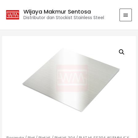
Wijaya Makmur Sentosa
Distributor dan Stockist Stainless Steel
Beranda
/
Plat
/
Plat HL
/
Plat HL 304
/ PLAT HL SS304 #1.5MM 4′ X