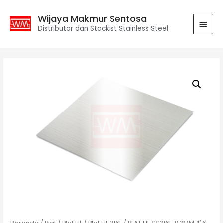
Wijaya Makmur Sentosa
Distributor dan Stockist Stainless Steel
Beranda
/
Plat
/
Plat HL
/
Plat HL 316L
/ PLAT HL SS316L #3MM 4′ X