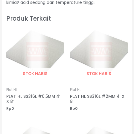
kimia? acid sedang dan temperature tinggi.
Produk Terkait
STOK HABIS
STOK HABIS
Plat HL
Plat HL
PLAT HL SS316L #0.5MM 4′
PLAT HL SS316L #2MM 4′ X
X 8′
8′
Rp
0
Rp
0