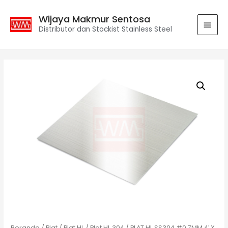
Wijaya Makmur Sentosa
Distributor dan Stockist Stainless Steel
Beranda
/
Plat
/
Plat HL
/
Plat HL 304
/ PLAT HL SS304 #0.7MM 4′ X