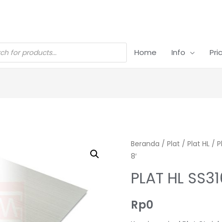
Home
Info
Pri
Beranda
/
Plat
/
Plat HL
/
P
8′
PLAT HL SS31
Rp
0