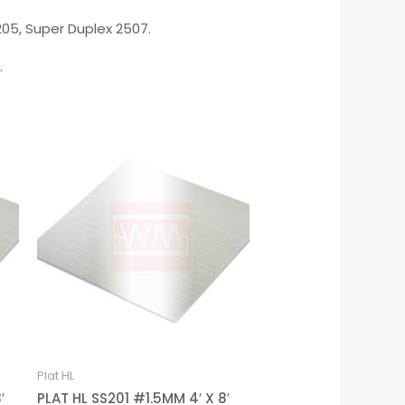
205, Super Duplex 2507.
.
Plat HL
′
PLAT HL SS201 #1.5MM 4′ X 8′