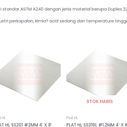
uti standar ASTM A240 dengan jenis material berupa Duplex 2
tri perkapalan, kimia? acid sedang dan temperature tinggi
STOK HABIS
t HL
Plat HL
AT HL SS201 #2MM 4′ X 8′
PLAT HL SS316L #1.2MM 4′ X 8