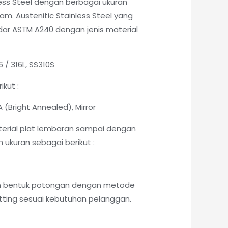
less Steel dengan berbagai ukuran
am. Austenitic Stainless Steel yang
ndar ASTM A240 dengan jenis material
6 / 316L, SS310S
ikut :
 BA (Bright Annealed), Mirror
erial plat lembaran sampai dengan
ukuran sebagai berikut :
am bentuk potongan dengan metode
ing sesuai kebutuhan pelanggan.