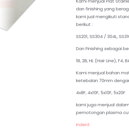
Kami menjual Plat Stain
dan finishing yang berag
kami jual mengikuti sta
berikut :
SS201, SS304 / 304L, SS31
Dan Finishing sebagai ber
1B, 2B, HL (Hair Line), F4,
Kami menjual bahan mat
ketebalan 70mm dengan 
4x8F, 4x10F, 5x10F, 5x20F
kami juga menjual dal
pemotongan plasma cutt
Indent