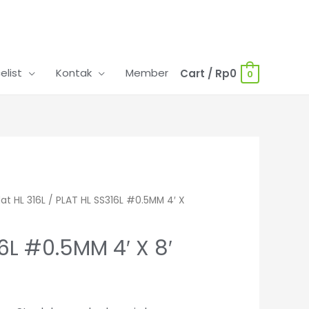
celist
Kontak
Member
Cart
/
Rp
0
0
lat HL 316L
/ PLAT HL SS316L #0.5MM 4′ X
6L #0.5MM 4′ X 8′