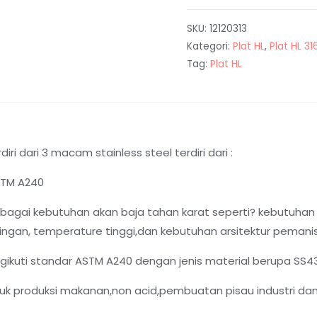
SKU:
12120313
Kategori:
Plat HL
,
Plat HL 31
Tag:
Plat HL
diri dari 3 macam stainless steel terdiri dari :
ASTM A240
agai kebutuhan akan baja tahan karat seperti? kebutuhan
ngan, temperature tinggi,dan kebutuhan arsitektur pemanis 
ngikuti standar ASTM A240 dengan jenis material berupa SS4
 produksi makanan,non acid,pembuatan pisau industri dan