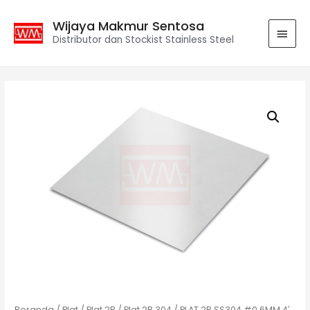
Wijaya Makmur Sentosa
Distributor dan Stockist Stainless Steel
Beranda
/
Plat
/
Plat 2B
/
Plat 2B 304
/ PLAT 2B SS304 #0.6MM 4′