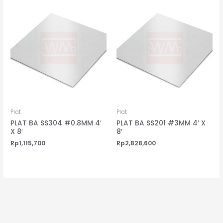
Plat
Plat
PLAT BA SS304 #0.8MM 4′
PLAT BA SS201 #3MM 4′ X
X 8′
8′
Rp
1,115,700
Rp
2,828,600