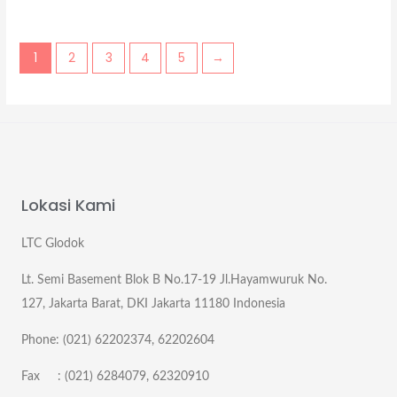
1
2
3
4
5
→
Lokasi Kami
LTC Glodok
Lt. Semi Basement Blok B No.17-19 Jl.Hayamwuruk No.
127, Jakarta Barat, DKI Jakarta 11180 Indonesia
Phone: (021) 62202374, 62202604
Fax : (021) 6284079, 62320910