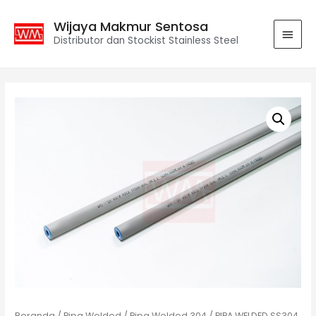
Wijaya Makmur Sentosa
Distributor dan Stockist Stainless Steel
Beranda
/
Pipa Welded
/
Pipa Welded 304
/ PIPA WELDED SS304