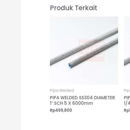
Produk Terkait
Pipa Welded
Pi
PIPA WELDED SS304 DIAMETER
PI
1″ SCH 5 X 6000mm
1/
Rp
499,800
Rp