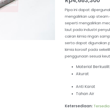
Rp
4,683,300
Pipa ini dapat diperguna
mengalirkan uap steam da
seperti mengalirkan med
laut pada industri penyu
cairan kimia ringan sam
serta dapat digunakan 
kimia korosif pada sekeli
penggunaan sesuai keu
Material Berkuali
Akurat
Anti Karat
Tahan Air
Ketersediaan:
Tersedia