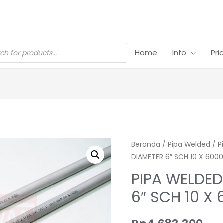
Home
Info
Pri
Beranda
/
Pipa Welded
/
P
DIAMETER 6″ SCH 10 X 600
PIPA WELDED
6″ SCH 10 X