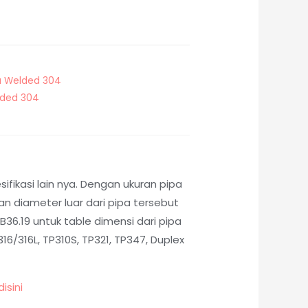
a Welded 304
lded 304
fikasi lain nya. Dengan ukuran pipa
 diameter luar dari pipa tersebut
36.19 untuk table dimensi dari pipa
6/316L, TP310S, TP321, TP347, Duplex
disini