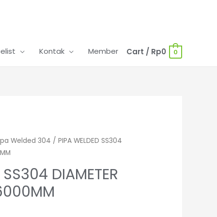
celist
Kontak
Member
Cart
/
Rp
0
0
ipa Welded 304
/ PIPA WELDED SS304
0MM
 SS304 DIAMETER
 6000MM