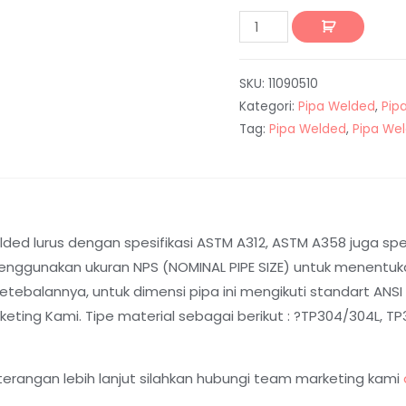
SKU:
11090510
Kategori:
Pipa Welded
,
Pip
Tag:
Pipa Welded
,
Pipa We
ed lurus dengan spesifikasi ASTM A312, ASTM A358 juga spesi
nggunakan ukuran NPS (NOMINAL PIPE SIZE) untuk menentukan
balannya, untuk dimensi pipa ini mengikuti standart ANSI B
ting Kami. Tipe material sebagai berikut : ?TP304/304L, TP31
terangan lebih lanjut silahkan hubungi team marketing kami