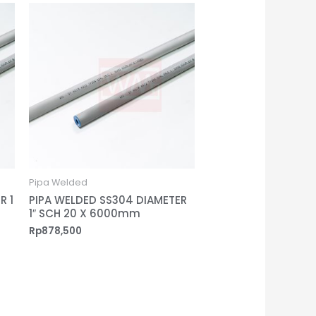
Pipa Welded
R 1
PIPA WELDED SS304 DIAMETER
1″ SCH 20 X 6000mm
Rp
878,500