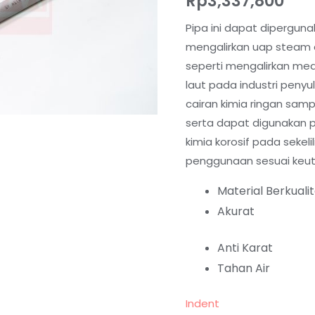
Rp
3,337,800
Pipa ini dapat diperguna
mengalirkan uap steam da
seperti mengalirkan med
laut pada industri penyu
cairan kimia ringan sam
serta dapat digunakan 
kimia korosif pada sekeli
penggunaan sesuai keu
Material Berkuali
Akurat
Anti Karat
Tahan Air
Indent