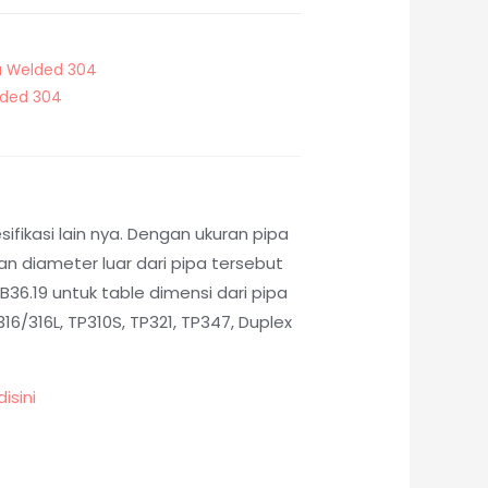
a Welded 304
lded 304
fikasi lain nya. Dengan ukuran pipa
 diameter luar dari pipa tersebut
36.19 untuk table dimensi dari pipa
6/316L, TP310S, TP321, TP347, Duplex
disini