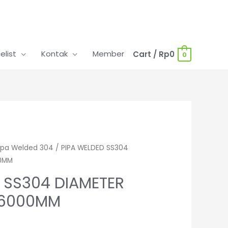
celist
Kontak
Member
Cart
/
Rp
0
0
ipa Welded 304
/ PIPA WELDED SS304
00MM
 SS304 DIAMETER
X 6000MM