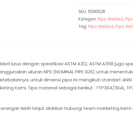
SKU:
11090528
Kategori:
Pipa Welded
,
Pip
Tag:
Pipa Welded
,
Pipa We
ed lurus dengan spesifikasi ASTM A312, ASTM A358 juga spesi
nggunakan ukuran NPS (NOMINAL PIPE SIZE) untuk menentukan
balannya, untuk dimensi pipa ini mengikuti standart ANSI B
ting Kami. Tipe material sebagai berikut : ?TP304/304L, TP31
terangan lebih lanjut silahkan hubungi team marketing kami