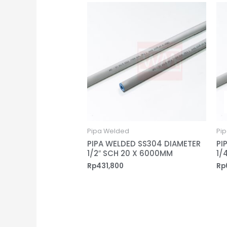
Pipa Welded
Pi
PIPA WELDED SS304 DIAMETER
PI
1/2″ SCH 20 X 6000MM
1/
Rp
431,800
Rp