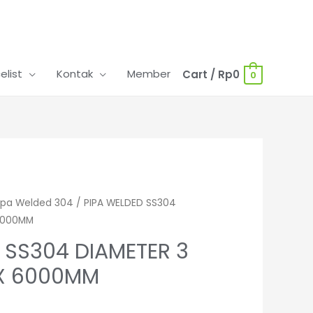
celist
Kontak
Member
Cart
/
Rp
0
0
ipa Welded 304
/ PIPA WELDED SS304
 6000MM
 SS304 DIAMETER 3
 X 6000MM