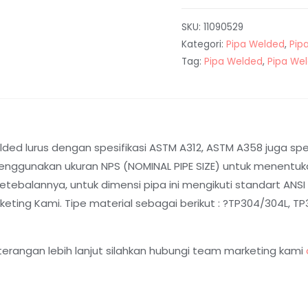
SKU:
11090529
Kategori:
Pipa Welded
,
Pip
Tag:
Pipa Welded
,
Pipa We
ed lurus dengan spesifikasi ASTM A312, ASTM A358 juga spesi
nggunakan ukuran NPS (NOMINAL PIPE SIZE) untuk menentukan
balannya, untuk dimensi pipa ini mengikuti standart ANSI B
ting Kami. Tipe material sebagai berikut : ?TP304/304L, TP31
terangan lebih lanjut silahkan hubungi team marketing kami