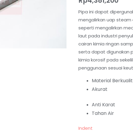
Rp
4,381,200
Pipa ini dapat diperguna
mengalirkan uap steam da
seperti mengalirkan med
laut pada industri penyu
cairan kimia ringan sam
serta dapat digunakan 
kimia korosif pada sekeli
penggunaan sesuai keu
Material Berkuali
Akurat
Anti Karat
Tahan Air
Indent