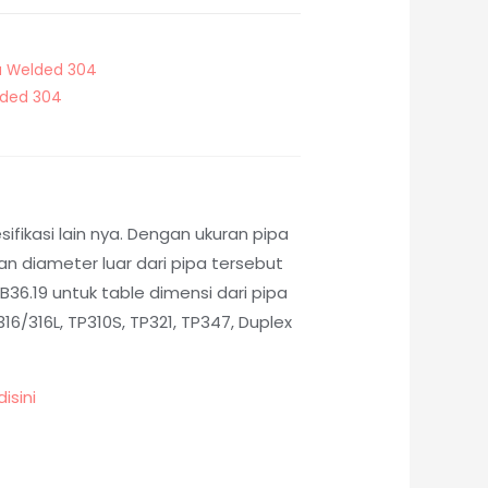
a Welded 304
lded 304
fikasi lain nya. Dengan ukuran pipa
 diameter luar dari pipa tersebut
36.19 untuk table dimensi dari pipa
6/316L, TP310S, TP321, TP347, Duplex
disini