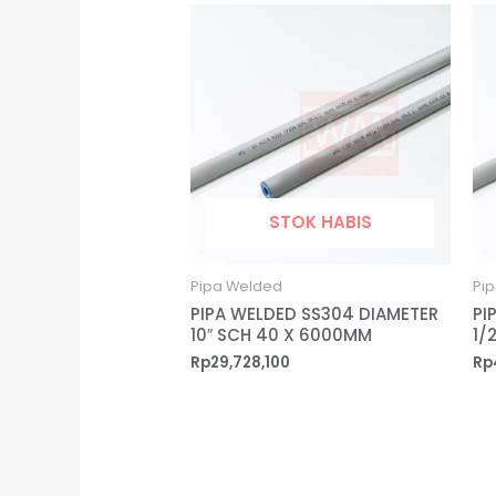
STOK HABIS
Pipa Welded
Pi
PIPA WELDED SS304 DIAMETER
PI
10″ SCH 40 X 6000MM
1/
Rp
29,728,100
Rp