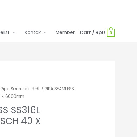
celist
Kontak
Member
Cart
/
Rp
0
0
/
Pipa Seamless 316L
/ PIPA SEAMLESS
40 X 6000mm
SS SS316L
 SCH 40 X