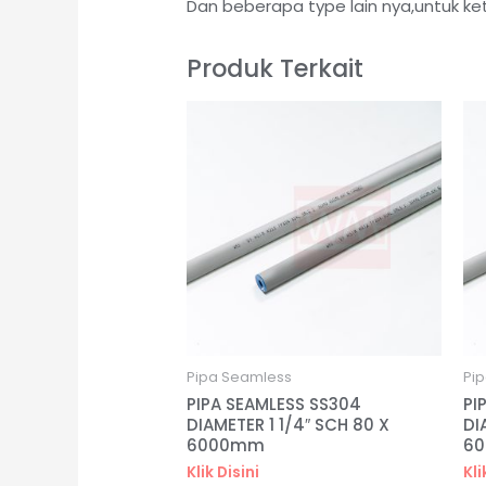
Dan beberapa type lain nya,untuk ke
Produk Terkait
Pipa Seamless
Pi
PIPA SEAMLESS SS304
PI
DIAMETER 1 1/4″ SCH 80 X
DI
6000mm
6
Klik Disini
Kli