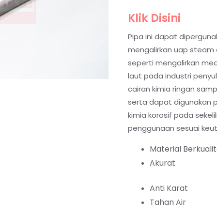
Klik Disini
Pipa ini dapat diperguna
mengalirkan uap steam da
seperti mengalirkan med
laut pada industri penyu
cairan kimia ringan sam
serta dapat digunakan 
kimia korosif pada sekeli
penggunaan sesuai keu
Material Berkuali
Akurat
Anti Karat
Tahan Air