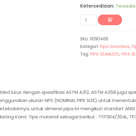
Ketersediaan:
Tersedia
SKU:
11090465
Kategori:
Pipa Seamless
,
P
Tag:
PIPA SEAMLESS
,
PIPA S
ed lurus dengan spesifikasi ASTM A312, ASTM A358 juga spesi
nggunakan ukuran NPS (NOMINAL PIPE SIZE) untuk menentukan
balannya, untuk dimensi pipa ini mengikuti standart ANSI B
ting Kami. Tipe material sebagai berikut : ?TP304/304L, TP31