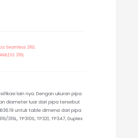
ipa Seamless 316L
EAMLESS 316L
fikasi lain nya. Dengan ukuran pipa
 diameter luar dari pipa tersebut
36.19 untuk table dimensi dari pipa
6/316L, TP310S, TP321, TP347, Duplex