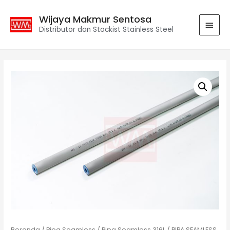
Wijaya Makmur Sentosa
Distributor dan Stockist Stainless Steel
Beranda
/
Pipa Seamless
/
Pipa Seamless 316L
/ PIPA SEAMLESS