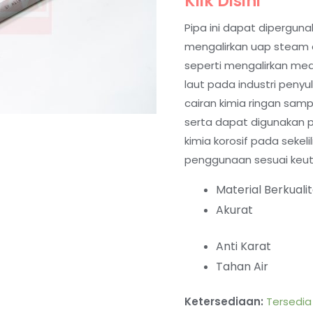
Klik Disini
Pipa ini dapat diperguna
mengalirkan uap steam da
seperti mengalirkan med
laut pada industri penyu
cairan kimia ringan sam
serta dapat digunakan 
kimia korosif pada sekeli
penggunaan sesuai keu
Material Berkuali
Akurat
Anti Karat
Tahan Air
Ketersediaan:
Tersedia