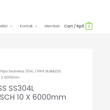
celist
Kontak
Member
Cart
/
Rp
0
0
/
Pipa Seamless 304L
/ PIPA SEAMLESS
10 X 6000mm
SS SS304L
″ SCH 10 X 6000mm