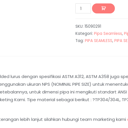
SKU:
15090291
Kategori:
Pipa Seamless
,
P
Tag:
PIPA SEAMLESS
,
PIPA S
ed lurus dengan spesifikasi ASTM A312, ASTM A358 juga spesi
nggunakan ukuran NPS (NOMINAL PIPE SIZE) untuk menentukan
balannya, untuk dimensi pipa ini mengikuti standart ANSI B
ting Kami. Tipe material sebagai berikut : ?TP304/304L, TP31
terangan lebih lanjut silahkan hubungi team marketing kami