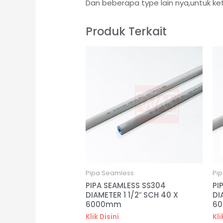
Dan beberapa type lain nya,untuk ke
Produk Terkait
Pipa Seamless
Pi
PIPA SEAMLESS SS304
PI
DIAMETER 1 1/2″ SCH 40 X
DI
6000mm
6
Klik Disini
Kli