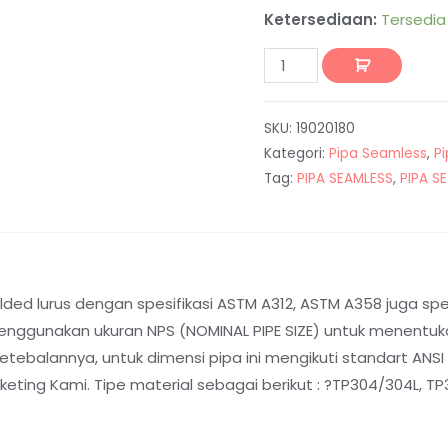
Ketersediaan:
Tersedia
SKU:
19020180
Kategori:
Pipa Seamless
,
P
Tag:
PIPA SEAMLESS
,
PIPA S
ed lurus dengan spesifikasi ASTM A312, ASTM A358 juga spesi
nggunakan ukuran NPS (NOMINAL PIPE SIZE) untuk menentukan
balannya, untuk dimensi pipa ini mengikuti standart ANSI B
ting Kami. Tipe material sebagai berikut : ?TP304/304L, TP31