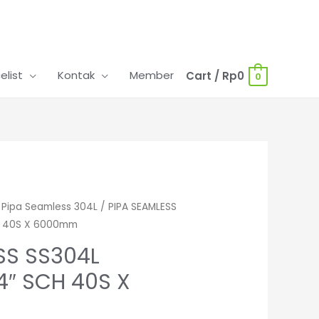
celist
Kontak
Member
Cart
/
Rp
0
0
/
Pipa Seamless 304L
/ PIPA SEAMLESS
H 40S X 6000mm
SS SS304L
4″ SCH 40S X