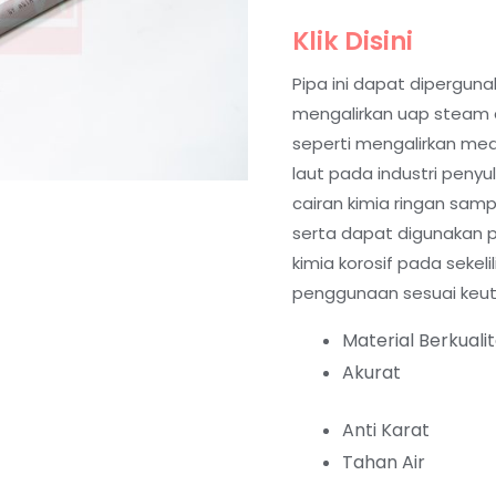
Klik Disini
Pipa ini dapat diperguna
mengalirkan uap steam da
seperti mengalirkan med
laut pada industri penyu
cairan kimia ringan sam
serta dapat digunakan 
kimia korosif pada sekeli
penggunaan sesuai keu
Material Berkuali
Akurat
Anti Karat
Tahan Air