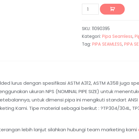
SKU:
11090395
Kategori:
Pipa Seamless
,
P
Tag:
PIPA SEAMLESS
,
PIPA S
ed lurus dengan spesifikasi ASTM A312, ASTM A358 juga spesi
nggunakan ukuran NPS (NOMINAL PIPE SIZE) untuk menentukan
balannya, untuk dimensi pipa ini mengikuti standart ANSI B
ting Kami. Tipe material sebagai berikut : ?TP304/304L, TP31
terangan lebih lanjut silahkan hubungi team marketing kami