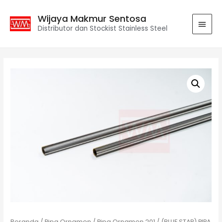
Wijaya Makmur Sentosa
Distributor dan Stockist Stainless Steel
Beranda
/
Pipa Ornamen
/
Pipa Ornamen 201
/ (BLUE STAR) PIPA