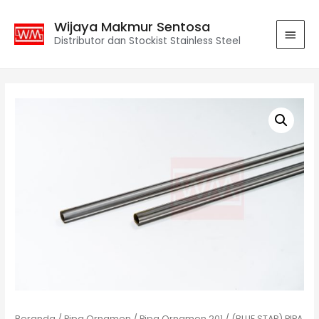
Wijaya Makmur Sentosa
Distributor dan Stockist Stainless Steel
Beranda
/
Pipa Ornamen
/
Pipa Ornamen 201
/ (BLUE STAR) PIPA