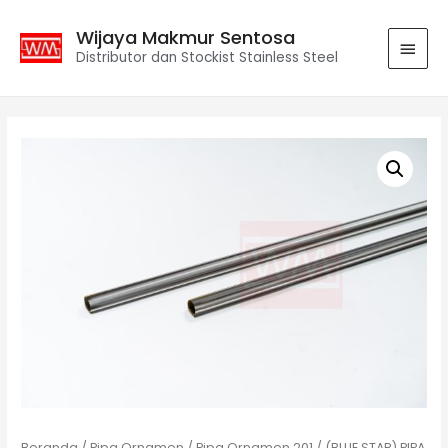
Wijaya Makmur Sentosa
Distributor dan Stockist Stainless Steel
Beranda
/
Pipa Ornamen
/
Pipa Ornamen 201
/ (BLUE STAR) PIPA