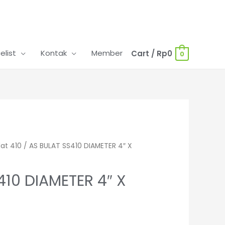
celist
Kontak
Member
Cart
/
Rp
0
0
lat 410
/ AS BULAT SS410 DIAMETER 4″ X
410 DIAMETER 4″ X