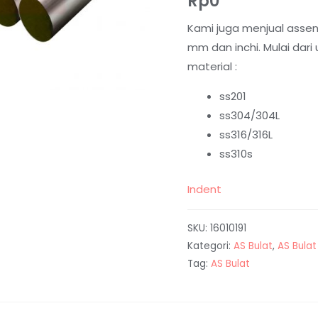
Rp
0
Kami juga menjual assen
mm dan inchi. Mulai dar
material :
ss201
ss304/304L
ss316/316L
ss310s
Indent
SKU:
16010191
Kategori:
AS Bulat
,
AS Bulat
Tag:
AS Bulat