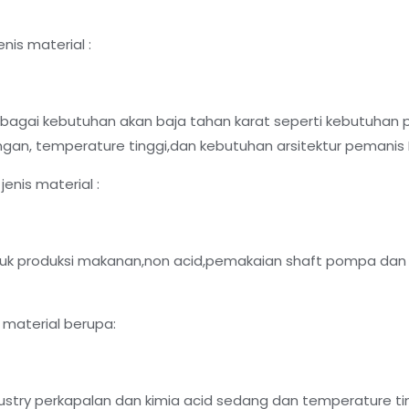
nis material :
agai kebutuhan akan baja tahan karat seperti kebutuhan 
gan, temperature tinggi,dan kebutuhan arsitektur pemanis I
enis material :
k produksi makanan,non acid,pemakaian shaft pompa dan 
 material berupa:
stry perkapalan dan kimia acid sedang dan temperature tin