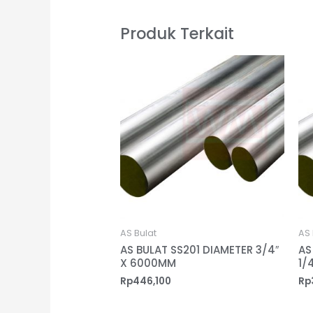
Produk Terkait
AS Bulat
AS 
AS BULAT SS201 DIAMETER 3/4″
AS
X 6000MM
1/
Rp
446,100
Rp