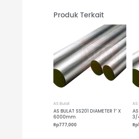
Produk Terkait
AS Bulat
AS 
AS BULAT SS201 DIAMETER 1″ X
AS
6000mm
3/
Rp
777,000
Rp