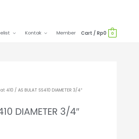
celist
Kontak
Member
Cart
/
Rp
0
0
lat 410
/ AS BULAT SS410 DIAMETER 3/4″
410 DIAMETER 3/4″