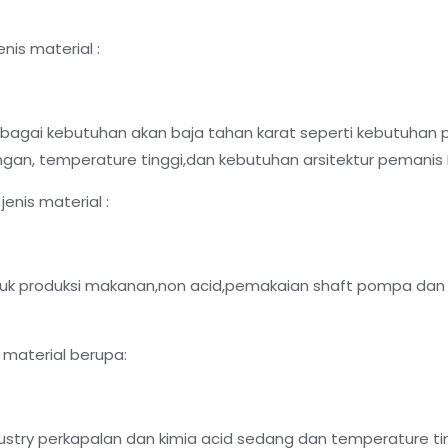
nis material :
agai kebutuhan akan baja tahan karat seperti kebutuhan 
gan, temperature tinggi,dan kebutuhan arsitektur pemanis I
enis material :
k produksi makanan,non acid,pemakaian shaft pompa dan 
 material berupa:
stry perkapalan dan kimia acid sedang dan temperature tin