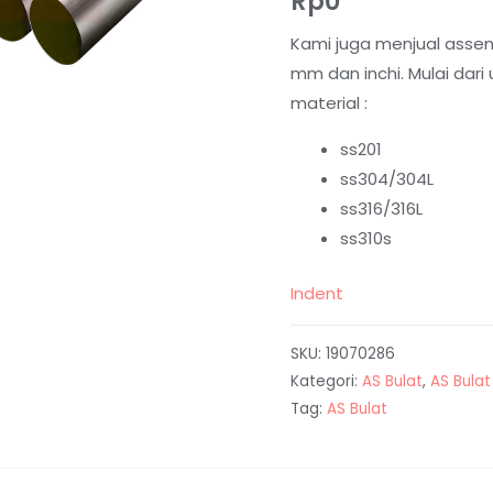
Rp
0
Kami juga menjual assen
mm dan inchi. Mulai dar
material :
ss201
ss304/304L
ss316/316L
ss310s
Indent
SKU:
19070286
Kategori:
AS Bulat
,
AS Bulat
Tag:
AS Bulat