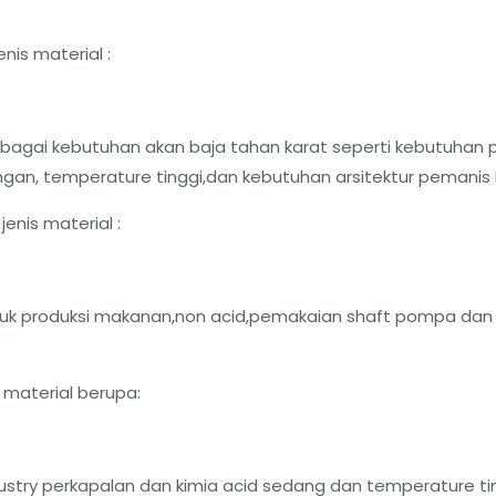
nis material :
agai kebutuhan akan baja tahan karat seperti kebutuhan 
gan, temperature tinggi,dan kebutuhan arsitektur pemanis I
enis material :
k produksi makanan,non acid,pemakaian shaft pompa dan 
 material berupa:
stry perkapalan dan kimia acid sedang dan temperature tin