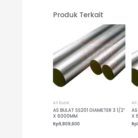
Produk Terkait
AS Bulat
AS 
AS BULAT SS201 DIAMETER 3 1/2″
AS
X 6000MM
X 
Rp
9,809,600
Rp