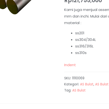
Rp
121,755,000
Kami juga menjual assen
mm dan inchi. Mulai dar
material :
ss201
ss304/304L
ss316/316L
ss310s
Indent
SKU:
11110069
Kategori:
AS Bulat
,
AS Bulat
Tag:
AS Bulat