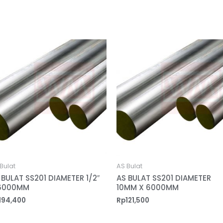
Bulat
AS Bulat
 BULAT SS201 DIAMETER 1/2″
AS BULAT SS201 DIAMETER
6000MM
10MM X 6000MM
194,400
Rp
121,500