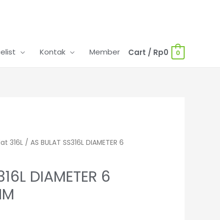
celist
Kontak
Member
Cart
/
Rp
0
0
lat 316L
/ AS BULAT SS316L DIAMETER 6
316L DIAMETER 6
MM