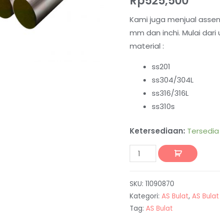
Rp
525,500
Kami juga menjual assen
mm dan inchi. Mulai dar
material :
ss201
ss304/304L
ss316/316L
ss310s
Ketersediaan:
Tersedia
SKU:
11090870
Kategori:
AS Bulat
,
AS Bulat
Tag:
AS Bulat