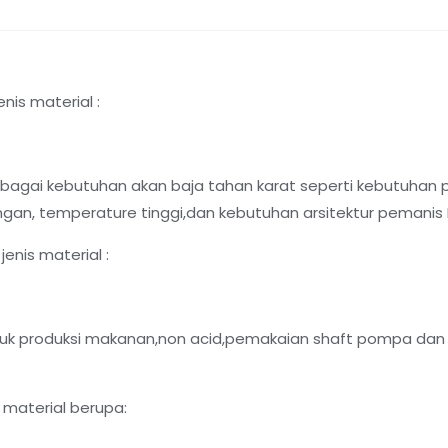
nis material :
agai kebutuhan akan baja tahan karat seperti kebutuhan 
gan, temperature tinggi,dan kebutuhan arsitektur pemanis I
enis material :
k produksi makanan,non acid,pemakaian shaft pompa dan 
 material berupa: