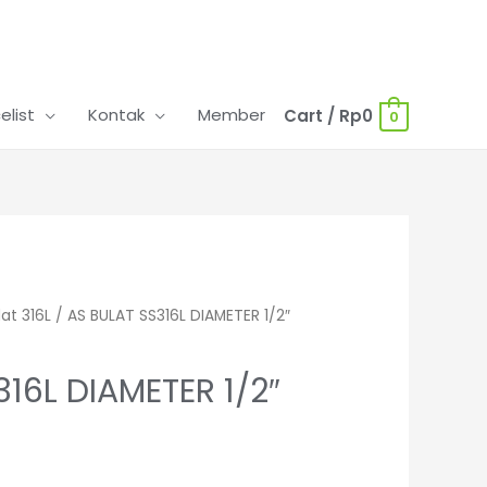
celist
Kontak
Member
Cart
/
Rp
0
0
lat 316L
/ AS BULAT SS316L DIAMETER 1/2″
16L DIAMETER 1/2″