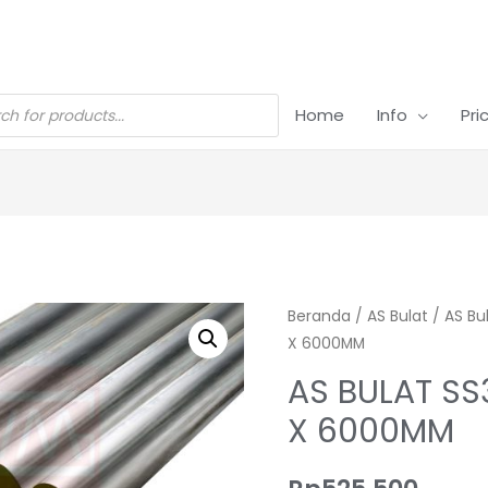
Home
Info
Pri
Beranda
/
AS Bulat
/
AS Bu
X 6000MM
AS BULAT SS3
X 6000MM