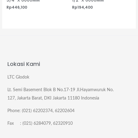
3/4″ X 6000MM
1/2″ X 6000MM
Rp
446,100
Rp
194,400
Lokasi Kami
LTC Glodok
Lt. Semi Basement Blok B No.17-19 Jl.Hayamwuruk No.
127, Jakarta Barat, DKI Jakarta 11180 Indonesia
Phone: (021) 62202374, 62202604
Fax : (021) 6284079, 62320910