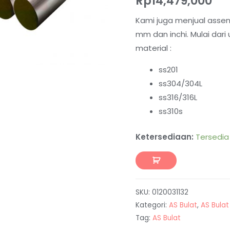
Rp
14,479,000
Kami juga menjual assen
mm dan inchi. Mulai dar
material :
ss201
ss304/304L
ss316/316L
ss310s
Ketersediaan:
Tersedia
SKU:
0120031132
Kategori:
AS Bulat
,
AS Bulat
Tag:
AS Bulat