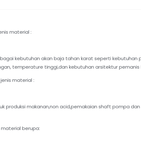
nis material :
agai kebutuhan akan baja tahan karat seperti kebutuhan 
gan, temperature tinggi,dan kebutuhan arsitektur pemanis I
enis material :
k produksi makanan,non acid,pemakaian shaft pompa dan 
 material berupa: