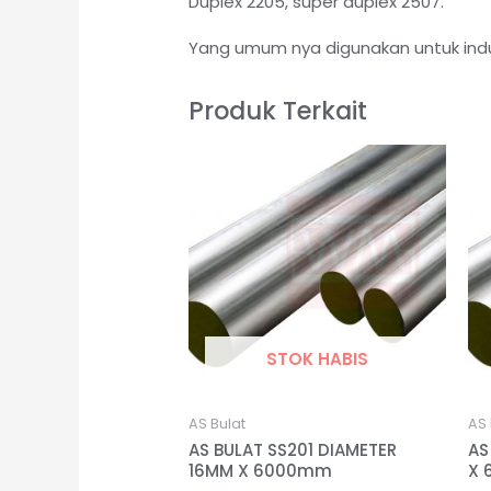
Duplex 2205, super duplex 2507.
Yang umum nya digunakan untuk indu
Produk Terkait
STOK HABIS
AS Bulat
AS 
AS BULAT SS201 DIAMETER
AS
16MM X 6000mm
X 