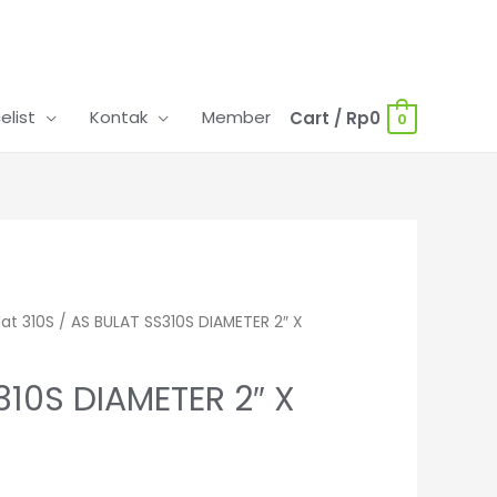
celist
Kontak
Member
Cart
/
Rp
0
0
lat 310S
/ AS BULAT SS310S DIAMETER 2″ X
310S DIAMETER 2″ X