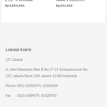
2 1/2″ X 6000MM
14MM X 6000mm
Rp
4,854,800
Rp
242,900
Lokasi Kami
LTC Glodok
Lt. Semi Basement Blok B No.17-19 Jl.Hayamwuruk No.
127, Jakarta Barat, DKI Jakarta 11180 Indonesia
Phone: (021) 62202374, 62202604
Fax : (021) 6284079, 62320910