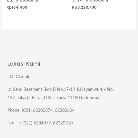
1/2″ X 6000MM
3 1/4″ X 6000MM
Rp
194,400
Rp
8,220,700
Lokasi Kami
LTC Glodok
Lt. Semi Basement Blok B No.17-19 Jl.Hayamwuruk No.
127, Jakarta Barat, DKI Jakarta 11180 Indonesia
Phone: (021) 62202374, 62202604
Fax : (021) 6284079, 62320910