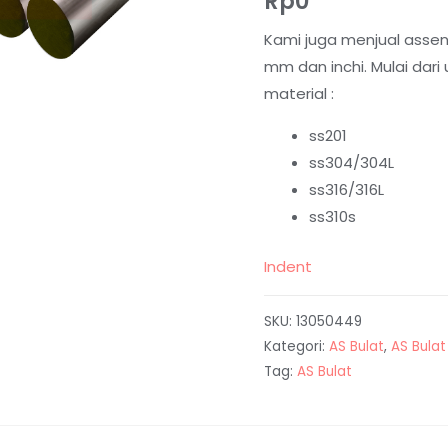
Rp
0
Kami juga menjual assen
mm dan inchi. Mulai dar
material :
ss201
ss304/304L
ss316/316L
ss310s
Indent
SKU:
13050449
Kategori:
AS Bulat
,
AS Bula
Tag:
AS Bulat