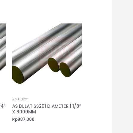
AS Bulat
/4″
AS BULAT SS201 DIAMETER 1 1/8″
X 6000MM
Rp
987,300