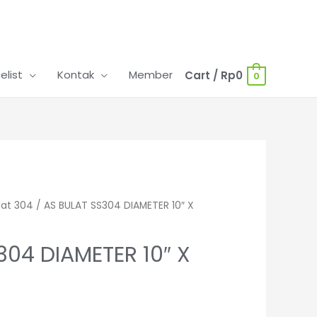
celist
Kontak
Member
Cart
/
Rp
0
0
lat 304
/ AS BULAT SS304 DIAMETER 10″ X
304 DIAMETER 10″ X