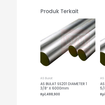
Produk Terkait
AS Bulat
AS 
AS BULAT SS201 DIAMETER 1
AS
3/8″ X 6000mm
5/
Rp
1,488,900
Rp