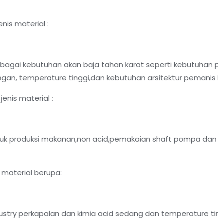
nis material :
agai kebutuhan akan baja tahan karat seperti kebutuhan 
gan, temperature tinggi,dan kebutuhan arsitektur pemanis I
enis material :
k produksi makanan,non acid,pemakaian shaft pompa dan 
 material berupa:
stry perkapalan dan kimia acid sedang dan temperature tin