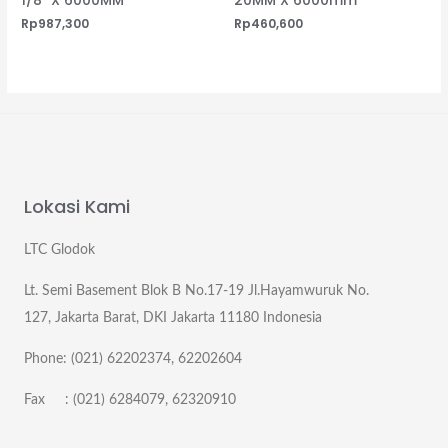
1/8″ X 6000MM
20MM X 6000mm
Rp
987,300
Rp
460,600
Lokasi Kami
LTC Glodok
Lt. Semi Basement Blok B No.17-19 Jl.Hayamwuruk No.
127, Jakarta Barat, DKI Jakarta 11180 Indonesia
Phone: (021) 62202374, 62202604
Fax : (021) 6284079, 62320910