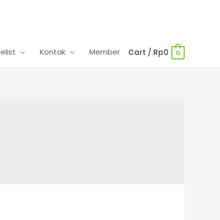
celist
Kontak
Member
Cart
/
Rp
0
0