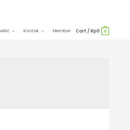
celist
Kontak
Member
Cart
/
Rp
0
0