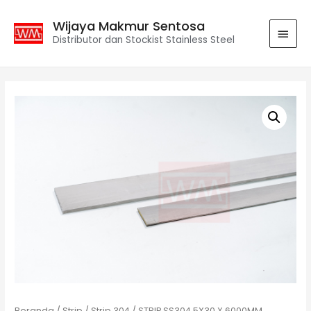
Wijaya Makmur Sentosa
Distributor dan Stockist Stainless Steel
Beranda
/
Strip
/
Strip 304
/ STRIP SS304 5X30 X 6000MM