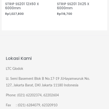
STRIP SS201 12X60 X
STRIP SS201 3X25 X
6000mm
6000mm
Rp
1,027,800
Rp
116,700
Lokasi Kami
LTC Glodok
Lt. Semi Basement Blok B No.17-19 Jl.Hayamwuruk No.
127, Jakarta Barat, DKI Jakarta 11180 Indonesia
Phone: (021) 62202374, 62202604
Fax : (021) 6284079, 62320910