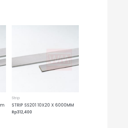
Strip
mm
STRIP SS201 10X20 X 6000MM
Rp
312,400