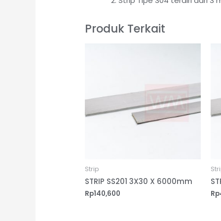
Strip Tipe 304 terdiri dari
Produk Terkait
Strip
Str
STRIP SS201 3X30 X 6000mm
ST
Rp
140,600
Rp