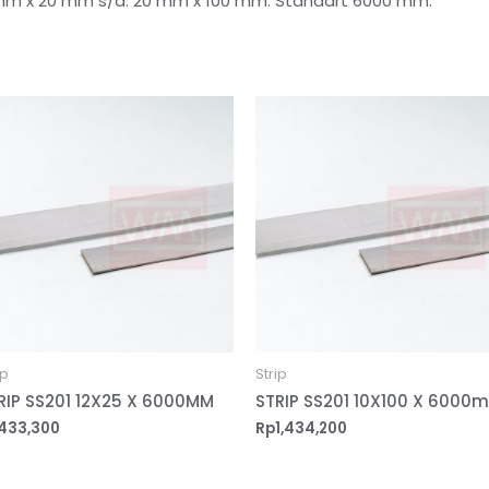
 3 mm x 20 mm s/d. 20 mm x 100 mm. Standart 6000 mm.
ip
Strip
RIP SS201 12X25 X 6000MM
STRIP SS201 10X100 X 6000
433,300
Rp
1,434,200