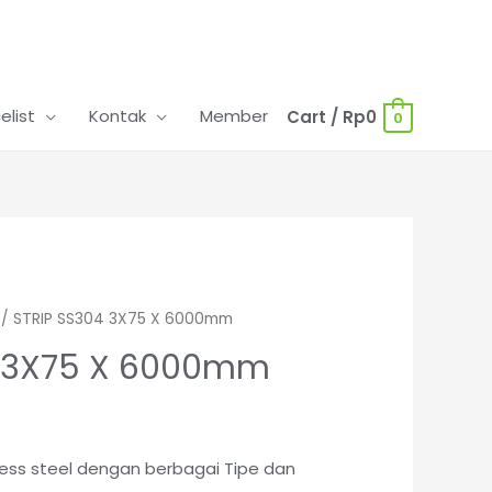
celist
Kontak
Member
Cart
/
Rp
0
0
/ STRIP SS304 3X75 X 6000mm
4 3X75 X 6000mm
nless steel dengan berbagai Tipe dan