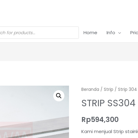
Home
Info
Pri
Beranda
/
Strip
/
Strip 304
STRIP SS30
Rp
594,300
Kami menjual Strip stai