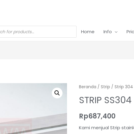
Home
Info
Pri
Beranda
/
Strip
/
Strip 304
STRIP SS304
Rp
687,400
Kami menjual Strip stai