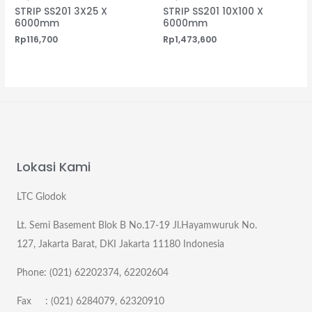
STRIP SS201 3X25 X
STRIP SS201 10X100 X
6000mm
6000mm
Rp
116,700
Rp
1,473,600
Lokasi Kami
LTC Glodok
Lt. Semi Basement Blok B No.17-19 Jl.Hayamwuruk No.
127, Jakarta Barat, DKI Jakarta 11180 Indonesia
Phone: (021) 62202374, 62202604
Fax : (021) 6284079, 62320910