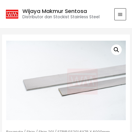
Wijaya Makmur Sentosa
Distributor dan Stockist Stainless Steel
Beranda
/
Strip
/
Strip 201
/ STRIP SS201 6X75 X 6000mm