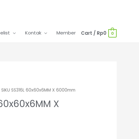
celist
Kontak
Member
Cart
/
Rp
0
0
 SIKU SS316L 60x60x6MM X 6000mm
 60x60x6MM X