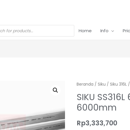
Home
Info
Pri
Beranda
/
Siku
/
Siku 316L
/
SIKU SS316L
6000mm
Rp
3,333,700