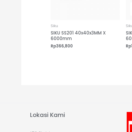
Siku
Sik
SIKU SS201 40x40x3MM X
SI
6000mm
6
Rp
366,800
Rp
Lokasi Kami