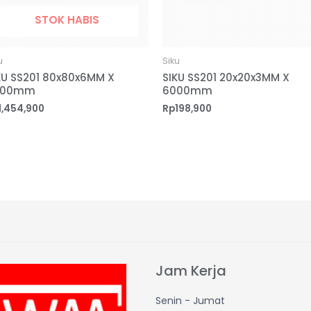
STOK HABIS
u
Siku
KU SS201 80x80x6MM X
SIKU SS201 20x20x3MM X
000mm
6000mm
1,454,900
Rp
198,900
Jam Kerja
Senin - Jumat