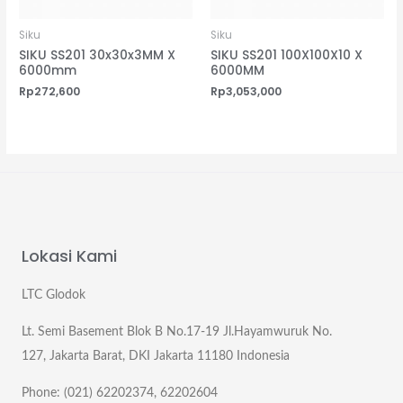
Siku
Siku
SIKU SS201 30x30x3MM X
SIKU SS201 100X100X10 X
6000mm
6000MM
Rp
272,600
Rp
3,053,000
Lokasi Kami
LTC Glodok
Lt. Semi Basement Blok B No.17-19 Jl.Hayamwuruk No.
127, Jakarta Barat, DKI Jakarta 11180 Indonesia
Phone: (021) 62202374, 62202604