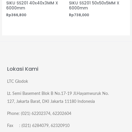
SIKU SS201 40x40x3MM X
SIKU SS201 50x50x5MM X
6000mm
6000mm
Rp
366,800
Rp
738,000
Lokasi Kami
LTC Glodok
Lt. Semi Basement Blok B No.17-19 Jl.Hayamwuruk No.
127, Jakarta Barat, DKI Jakarta 11180 Indonesia
Phone: (021) 62202374, 62202604
Fax : (021) 6284079, 62320910