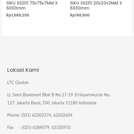
SIKU SS201 75x75x7MM X
SIKU SS201 20x20x3MM X
6000mm
6000mm
Rp
1,589,200
Rp
198,900
Lokasi Kami
LTC Glodok
Lt. Semi Basement Blok B No.17-19 Jl.Hayamwuruk No.
127, Jakarta Barat, DKI Jakarta 11180 Indonesia
Phone: (021) 62202374, 62202604
Fax : (021) 6284079, 62320910