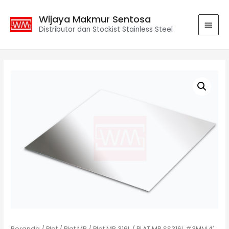
Wijaya Makmur Sentosa
Distributor dan Stockist Stainless Steel
Beranda
/
Plat
/
Plat MR
/
Plat MR 316L
/ PLAT MR SS316L #3MM 4′