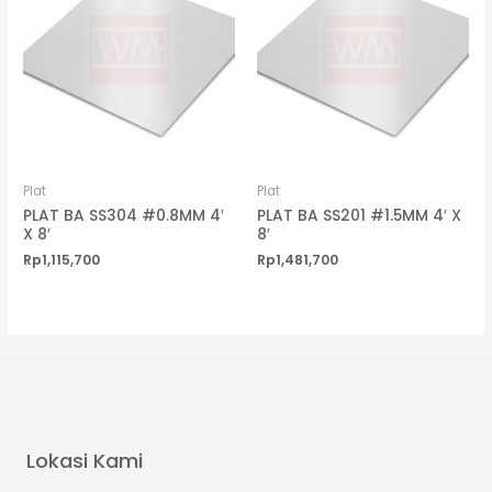
Plat
Plat
PLAT BA SS304 #0.8MM 4′
PLAT BA SS201 #1.5MM 4′ X
X 8′
8′
Rp
1,115,700
Rp
1,481,700
Lokasi Kami