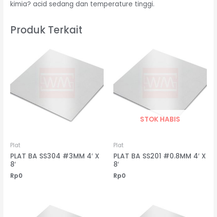
kimia? acid sedang dan temperature tinggi.
Produk Terkait
STOK HABIS
Plat
Plat
PLAT BA SS304 #3MM 4′ X
PLAT BA SS201 #0.8MM 4′ X
8′
8′
Rp
0
Rp
0