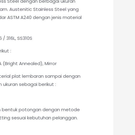
less Steel dengan berbagai ukuran
am. Austenitic Stainless Steel yang
ndar ASTM A240 dengan jenis material
6 / 316L, SS310S
ikut :
 BA (Bright Annealed), Mirror
erial plat lembaran sampai dengan
ukuran sebagai berikut :
am bentuk potongan dengan metode
ing sesuai kebutuhan pelanggan.