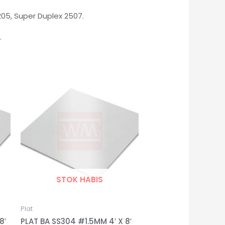
205, Super Duplex 2507.
.
STOK HABIS
Plat
8′
PLAT BA SS304 #1.5MM 4′ X 8′