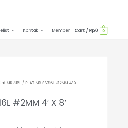
celist
Kontak
Member
Cart
/
Rp
0
0
Plat MR 316L
/ PLAT MR SS316L #2MM 4′ X
16L #2MM 4′ X 8′