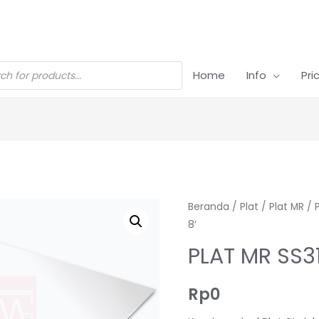
Home
Info
Pri
Beranda
/
Plat
/
Plat MR
/
8′
PLAT MR SS3
Rp
0