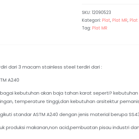
SKU:
12090523
Kategori:
Plat
,
Plat MR
,
Plat
Tag:
Plat MR
diri dari 3 macam stainless steel terdiri dari :
ASTM A240
agai kebutuhan akan baja tahan karat seperti? kebutuhan
ngan, temperature tinggi,dan kebutuhan arsitektur pemanis 
ngikuti standar ASTM A240 dengan jenis material berupa SS4
 produksi makanan,non acid,pembuatan pisau industri dan