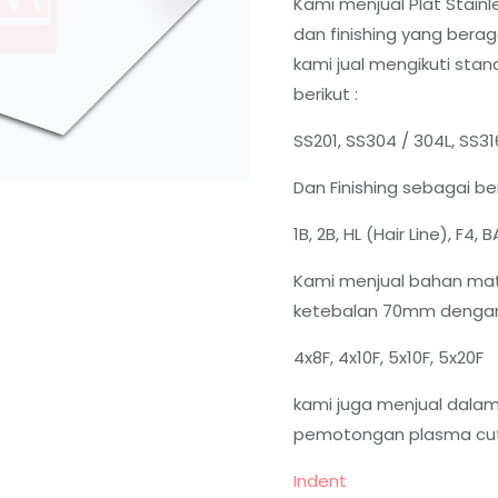
Kami menjual Plat Stain
dan finishing yang berag
kami jual mengikuti sta
berikut :
SS201, SS304 / 304L, SS31
Dan Finishing sebagai ber
1B, 2B, HL (Hair Line), F4,
Kami menjual bahan mat
ketebalan 70mm dengan 
4x8F, 4x10F, 5x10F, 5x20F
kami juga menjual dal
pemotongan plasma cutt
Indent